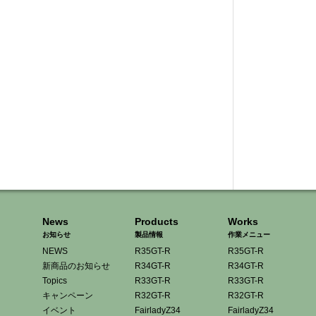
News
Products
Works
お知らせ
製品情報
作業メニュー
NEWS
R35GT-R
R35GT-R
新商品のお知らせ
R34GT-R
R34GT-R
Topics
R33GT-R
R33GT-R
キャンペーン
R32GT-R
R32GT-R
イベント
FairladyZ34
FairladyZ34