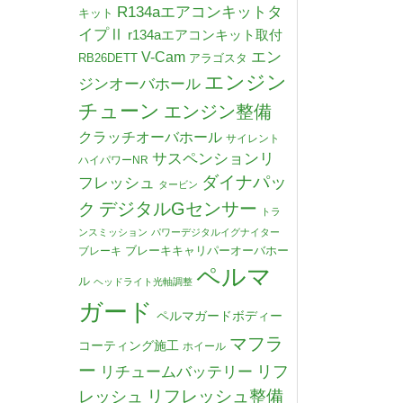
R134aエアコンキットタ
キット
イプⅡ
r134aエアコンキット取付
V-Cam
エン
RB26DETT
アラゴスタ
エンジン
ジンオーバホール
チューン
エンジン整備
クラッチオーバホール
サイレント
サスペンションリ
ハイパワーNR
ダイナパッ
フレッシュ
タービン
デジタルGセンサー
ク
トラ
ンスミッション
パワーデジタルイグナイター
ブレーキキャリパーオーバホー
ブレーキ
ペルマ
ル
ヘッドライト光軸調整
ガード
ペルマガードボディー
マフラ
コーティング施工
ホイール
ー
リチュームバッテリー
リフ
リフレッシュ整備
レッシュ