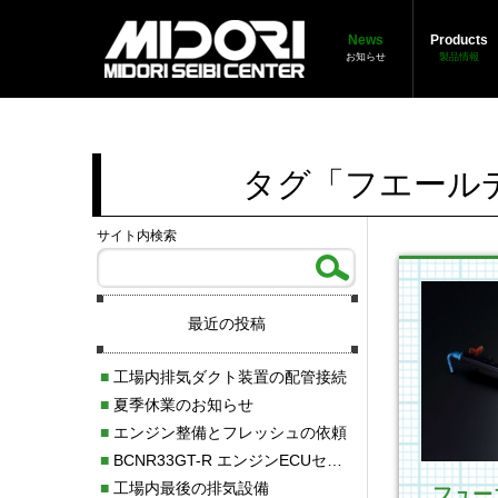
News
Products
お知らせ
製品情報
タグ「フエール
サイト内検索
最近の投稿
■
工場内排気ダクト装置の配管接続
■
夏季休業のお知らせ
■
エンジン整備とフレッシュの依頼
■
BCNR33GT-R エンジンECUセッティング調整
■
工場内最後の排気設備