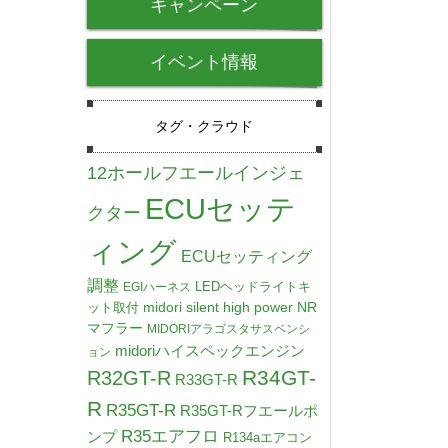
キャンペーン
イベント情報
タグ・クラウド
12ホールフエールインジェ
ECUセッテ
クター
ィング
ECUセッティング
調整
LEDヘッドライトキ
EGIハーネス
midori silent high power NR
ット取付
マフラー
MIDORIアラゴスタサスペンシ
midoriハイスペックエンジン
ョン
R34GT-
R32GT-R
R33GT-R
R
R35GT-R
R35GT-Rフエールポ
R35エアフロ
ンプ
R134aエアコン