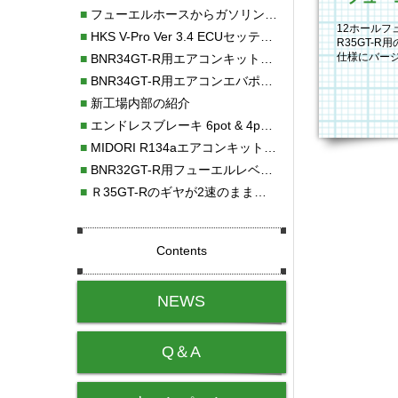
■
フューエルホースからガソリン漏れ
12ホールフ
■
HKS V-Pro Ver 3.4 ECUセッティング
R35GT-
仕様にバージ
■
BNR34GT-R用エアコンキット新発売！！
す。今回は
■
BNR34GT-R用エアコンエバポレーターを新発売！！
■
新工場内部の紹介
■
エンドレスブレーキ 6pot & 4potオーバーホール
■
MIDORI R134aエアコンキットタイプⅡ取り付け
■
BNR32GT-R用フューエルレベルセンサー新発売！！
■
Ｒ35GT-Rのギヤが2速のまま変速しない！！
Contents
NEWS
Q＆A