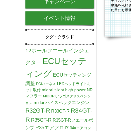
キャンペーン
ディスクパ
摩耗を依頼
た目にも摩
スクロータ
イベント情報
タグ・クラウド
12ホールフエールインジェ
ECUセッテ
クター
ィング
ECUセッティング
調整
LEDヘッドライトキ
EGIハーネス
midori silent high power NR
ット取付
マフラー
MIDORIアラゴスタサスペンシ
midoriハイスペックエンジン
ョン
R34GT-
R32GT-R
R33GT-R
R
R35GT-R
R35GT-Rフエールポ
R35エアフロ
ンプ
R134aエアコン