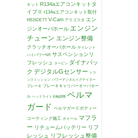
R134aエアコンキットタ
キット
イプⅡ
r134aエアコンキット取付
V-Cam
エン
RB26DETT
アラゴスタ
エンジン
ジンオーバホール
チューン
エンジン整備
クラッチオーバホール
サイレント
サスペンションリ
ハイパワーNR
ダイナパッ
フレッシュ
タービン
デジタルGセンサー
ク
トラ
ンスミッション
パワーデジタルイグナイター
ブレーキキャリパーオーバホー
ブレーキ
ペルマ
ル
ヘッドライト光軸調整
ガード
ペルマガードボディー
マフラ
コーティング施工
ホイール
ー
リチュームバッテリー
リフ
リフレッシュ整備
レッシュ