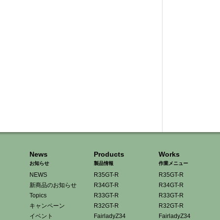
News
Products
Works
お知らせ
製品情報
作業メニュー
NEWS
R35GT-R
R35GT-R
新商品のお知らせ
R34GT-R
R34GT-R
Topics
R33GT-R
R33GT-R
キャンペーン
R32GT-R
R32GT-R
イベント
FairladyZ34
FairladyZ34