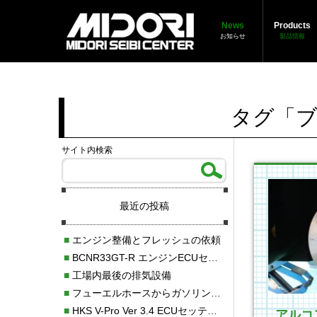
News
Products
お知らせ
製品情報
タグ「ブ
サイト内検索
最近の投稿
■
エンジン整備とフレッシュの依頼
■
BCNR33GT-R エンジンECUセッティング調整
■
工場内最後の排気設備
■
フューエルホースからガソリン漏れ
■
HKS V-Pro Ver 3.4 ECUセッティング