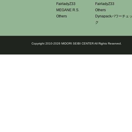
FairladyZ33
FairladyZ33
MEGANE R.S.
Others
Others
Dynapackパワーチェ
ク
Copyright 2010-2026 MIDORI SEIBI CENTER All Rights Reserved.