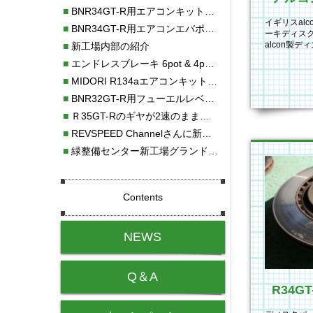
■
BNR34GT-R用エアコンキット新発売！！
イギリスalc
■
BNR34GT-R用エアコンエバポレーターを新発売！！
ーキディス
alcon製
■
新工場内部の紹介
くのレース
■
エンドレスブレーキ 6pot & 4potオーバーホール
■
MIDORI R134aエアコンキットタイプⅡ取り付け
■
BNR32GT-R用フューエルレベルセンサー新発売！！
■
Ｒ35GT-Rのギヤが2速のまま変速しない！！
■
REVSPEED Channelさんに新社屋を紹介していただきました!!
■
緑整備センター新工場グランドオープン・続報
Contents
NEWS
Q＆A