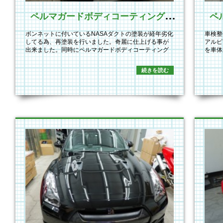
ペ
ルマガードボディコーティング新規施工
ボンネットに付いているNASAダクトの塗装が経年劣化
車検整
してる為、再塗装を行いました。奇麗に仕上げる事が
アルピ
出来ました。同時にペルマガードボディコーティング
を車体
施…
係…
続きを読む