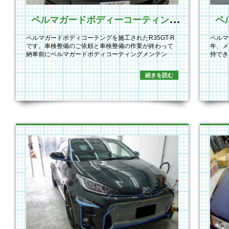
ペ
ルマガードボディーコーティングメンテナンス施工
ペルマガードボディコーテングを施工されたR35GT-R
ペルマ
です。車検整備のご依頼と車検整備の作業が終わって
年、メ
納車前にペルマガードボディコーティングメンテン
持でき
ス…
施行…
続きを読む