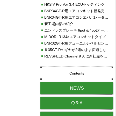
■
HKS V-Pro Ver 3.4 ECUセッティング
■
BNR34GT-R用エアコンキット新発売！！
■
BNR34GT-R用エアコンエバポレーターを新発売！！
■
新工場内部の紹介
■
エンドレスブレーキ 6pot & 4potオーバーホール
■
MIDORI R134aエアコンキットタイプⅡ取り付け
■
BNR32GT-R用フューエルレベルセンサー新発売！！
■
Ｒ35GT-Rのギヤが2速のまま変速しない！！
■
REVSPEED Channelさんに新社屋を紹介していただきました!!
Contents
NEWS
Q＆A