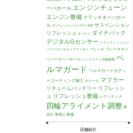
エンジンチューン
ーバホール
エンジン整備
クラッチオーバホー
ル
サスペンション
サイレントハイパワーNR
ダイナパック
リフレッシュ
タービン
デジタルGセンサー
トランスミッション
ブレーキキャ
ブレーキ
パワーデジタルイグナイター
ペ
リパーオーバホール
ヘッドライト光軸調整
ルマガード
ペルマガードボディ
マフラー
ーコーティング施工
ホイール
リチュームバッテリー
リフレッシ
リフレッシュ整備
ュ
レヴィテック
四輪アライメント調整
警
車検と整備
告灯
店舗紹介