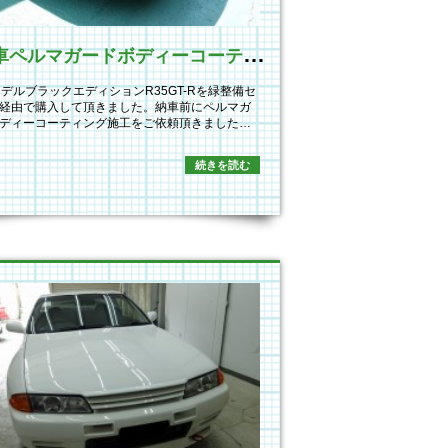
新
車ペルマガードボディーコーティング施工
モデルブラックエディションR35GT-Rを緑整備セ
経由で購入して頂きました。納車前にペルマガ
ディーコーティング施工をご依頼頂きました…
続きを読む