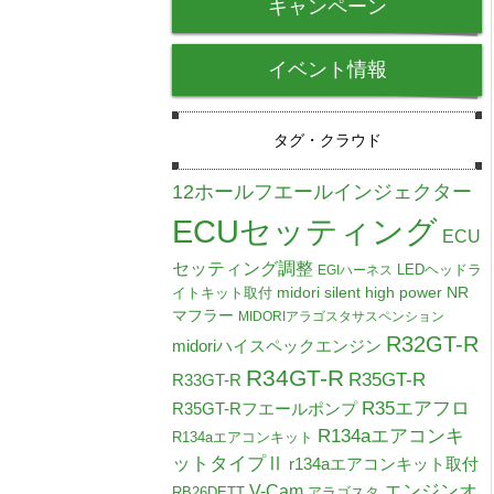
キャンペーン
イベント情報
タグ・クラウド
12ホールフエールインジェクター
ECUセッティング
ECU
セッティング調整
LEDヘッドラ
EGIハーネス
midori silent high power NR
イトキット取付
マフラー
MIDORIアラゴスタサスペンション
R32GT-R
midoriハイスペックエンジン
R34GT-R
R35GT-R
R33GT-R
R35エアフロ
R35GT-Rフエールポンプ
R134aエアコンキ
R134aエアコンキット
ットタイプⅡ
r134aエアコンキット取付
V-Cam
エンジンオ
RB26DETT
アラゴスタ