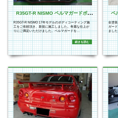
R
35GT-R NISMO ペルマガードボディコーティング施工
R35GT-R NISMO 17年モデルのボディコーティング施
全塗装
工をご依頼頂き、新規に施工しました。奇麗な仕上が
ガード
りにご満足いただけました。ペルマガードを…
ました
続きを読む