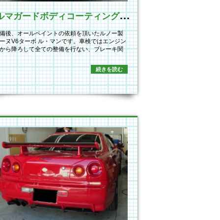
ペ
ルマガードボディコーティング新規施工
備後、オールペイントの依頼を頂いたルノー製
ーヌV6ターボ ル・マンです。車検ではエンジン
から降ろして全ての整備を行ない、ブレーキ関
続きを読む