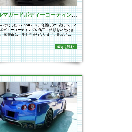
ペ
ルマガードボディーコーティング新規施工
を行なったBNR34GT-R、奇麗に保つ為にペルマ
ボディーコーティングの施工ご依頼をいただき
。 塗装面は下地処理を行ないます。艶が均…
続きを読む