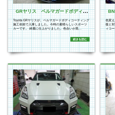
G
Rヤリス ペルマガードボディーコーティング新規施工
Toyota GRヤリスが、ペルマガードボディコーティング
色変え
施工依頼で入庫しました。今時の素晴らしいスポーツ
復と対
カーです。 綺麗に仕上がりました。色合いが黒…
ィコー
す。ペ
続きを読む