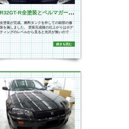
B
NR32GT-R全塗装とペルマガードボディコーティング施工
全塗装が完成。燃料タンクを外しての錆部の修
策を施しました。 塗装完成後の仕上がりはボデ
ティングのレベルから見ると光沢が無いので
…
続きを読む