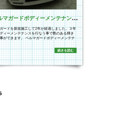
ペ
ルマガードボディーメンテナンス施工
ガードを新規施工して2年が経過しました。３年
ディーメンテナンスを行なう事で艶のある輝き
事ができます。 ペルマガードボディーメンテナ
続きを読む
5