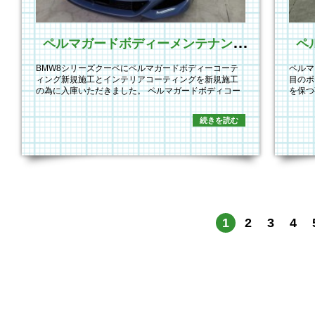
ペ
ルマガードボディーメンテナンス施工
BMW8シリーズクーペにペルマガードボディーコーテ
ペルマ
ィング新規施工とインテリアコーティングを新規施工
目のボ
の為に入庫いただきました。 ペルマガードボディコー
を保つ
テ…
ン…
続きを読む
1
2
3
4