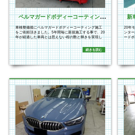
ペ
ルマガードボディーコーティング施工
車検整備後にペルマガードボディーコーティング施工
20年
をご依頼頂きました。5年間毎に新規施工する事で、20
ンター
年が経過した車両とは思えない程の艶と輝きを実現し
ードボ
て…
続きを読む