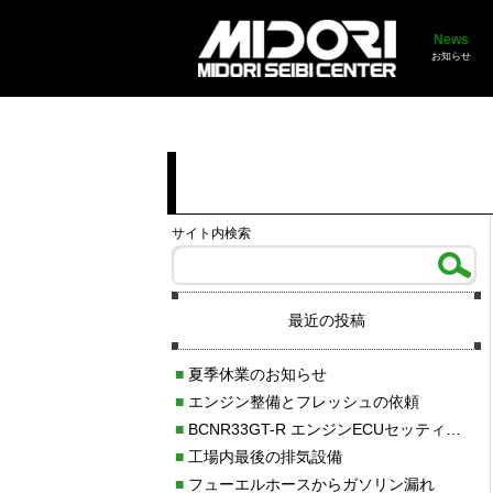
News
お知らせ
サイト内検索
最近の投稿
■
夏季休業のお知らせ
■
エンジン整備とフレッシュの依頼
■
BCNR33GT-R エンジンECUセッティング調整
■
工場内最後の排気設備
■
フューエルホースからガソリン漏れ