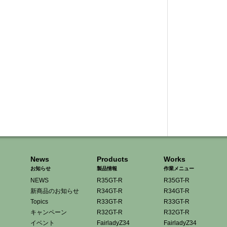
News
Products
Works
お知らせ
製品情報
作業メニュー
NEWS
R35GT-R
R35GT-R
新商品のお知らせ
R34GT-R
R34GT-R
Topics
R33GT-R
R33GT-R
キャンペーン
R32GT-R
R32GT-R
イベント
FairladyZ34
FairladyZ34