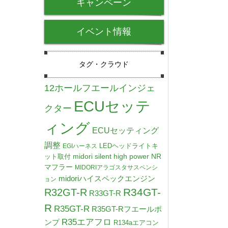
キャンペーン
イベント情報
タグ・クラウド
12ホールフエールインジェ
ECUセッテ
クター
ィング
ECUセッティング
調整
LEDヘッドライトキ
EGIハーネス
midori silent high power NR
ット取付
マフラー
MIDORIアラゴスタサスペンシ
midoriハイスペックエンジン
ョン
R34GT-
R32GT-R
R33GT-R
R
R35GT-R
R35GT-Rフエールポ
R35エアフロ
ンプ
R134aエアコン