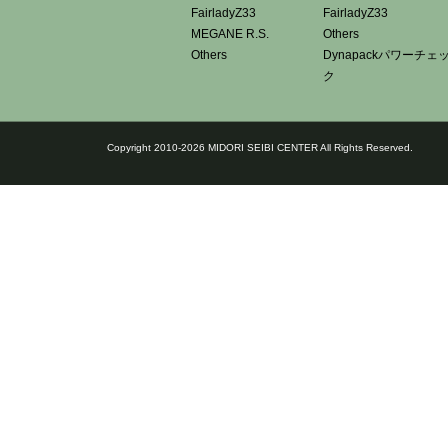
FairladyZ33
FairladyZ33
MEGANE R.S.
Others
Others
Dynapackパワーチェ
ク
Copyright 2010-2026 MIDORI SEIBI CENTER All Rights Reserved.