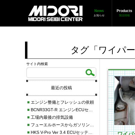
News
Products
お知らせ
製品情報
タグ「ワイパー
サイト内検索
最近の投稿
■
エンジン整備とフレッシュの依頼
■
BCNR33GT-R エンジンECUセッティング調整
■
工場内最後の排気設備
■
フューエルホースからガソリン漏れ
■
HKS V-Pro Ver 3.4 ECUセッティング