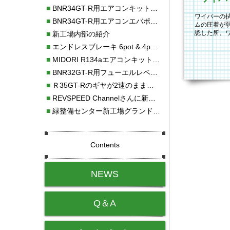
■
BNR34GT-R用エアコンキット新発売！！
ワイパーの
■
BNR34GT-R用エアコンエバポレーターを新発売！！
ムの圧着が
認した所、
■
新工場内部の紹介
いますがワ
■
エンドレスブレーキ 6pot & 4potオーバーホール
■
MIDORI R134aエアコンキットタイプⅡ取り付け
■
BNR32GT-R用フューエルレベルセンサー新発売！！
■
Ｒ35GT-Rのギヤが2速のまま変速しない！！
■
REVSPEED Channelさんに新社屋を紹介していただきました!!
■
緑整備センター新工場グランドオープン・続報
Contents
NEWS
Q＆A