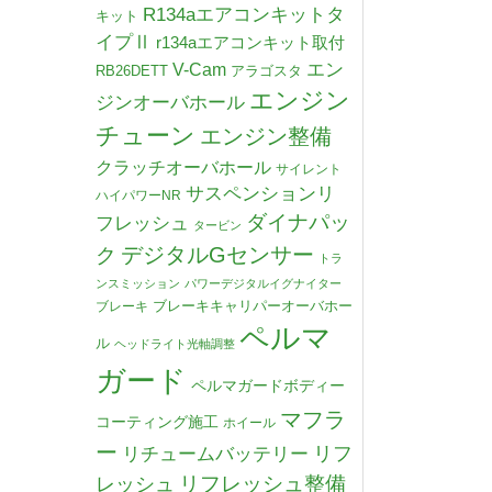
R134aエアコンキットタ
キット
イプⅡ
r134aエアコンキット取付
V-Cam
エン
RB26DETT
アラゴスタ
エンジン
ジンオーバホール
チューン
エンジン整備
クラッチオーバホール
サイレント
サスペンションリ
ハイパワーNR
ダイナパッ
フレッシュ
タービン
デジタルGセンサー
ク
トラ
ンスミッション
パワーデジタルイグナイター
ブレーキキャリパーオーバホー
ブレーキ
ペルマ
ル
ヘッドライト光軸調整
ガード
ペルマガードボディー
マフラ
コーティング施工
ホイール
ー
リチュームバッテリー
リフ
リフレッシュ整備
レッシュ