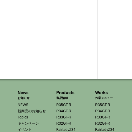
News
Products
Works
お知らせ
製品情報
作業メニュー
NEWS
R35GT-R
R35GT-R
新商品のお知らせ
R34GT-R
R34GT-R
Topics
R33GT-R
R33GT-R
キャンペーン
R32GT-R
R32GT-R
イベント
FairladyZ34
FairladyZ34