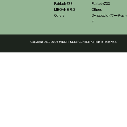
FairladyZ33
FairladyZ33
MEGANE R.S.
Others
Others
Dynapackパワーチェ
ク
Copyright 2010-2026 MIDORI SEIBI CENTER All Rights Reserved.