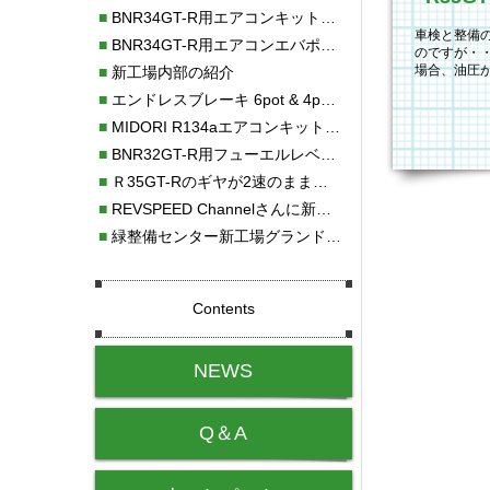
■
BNR34GT-R用エアコンキット新発売！！
車検と整備
■
BNR34GT-R用エアコンエバポレーターを新発売！！
のですが・・
場合、油圧
■
新工場内部の紹介
ーナーとオ
■
エンドレスブレーキ 6pot & 4potオーバーホール
■
MIDORI R134aエアコンキットタイプⅡ取り付け
■
BNR32GT-R用フューエルレベルセンサー新発売！！
■
Ｒ35GT-Rのギヤが2速のまま変速しない！！
■
REVSPEED Channelさんに新社屋を紹介していただきました!!
■
緑整備センター新工場グランドオープン・続報
Contents
NEWS
Q＆A