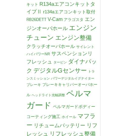
R134aエアコンキットタ
キット
イプⅡ
r134aエアコンキット取付
V-Cam
エン
RB26DETT
アラゴスタ
エンジン
ジンオーバホール
チューン
エンジン整備
クラッチオーバホール
サイレント
サスペンションリ
ハイパワーNR
ダイナパッ
フレッシュ
タービン
デジタルGセンサー
ク
トラ
ンスミッション
パワーデジタルイグナイター
ブレーキキャリパーオーバホー
ブレーキ
ペルマ
ル
ヘッドライト光軸調整
ガード
ペルマガードボディー
マフラ
コーティング施工
ホイール
ー
リチュームバッテリー
リフ
リフレッシュ整備
レッシュ