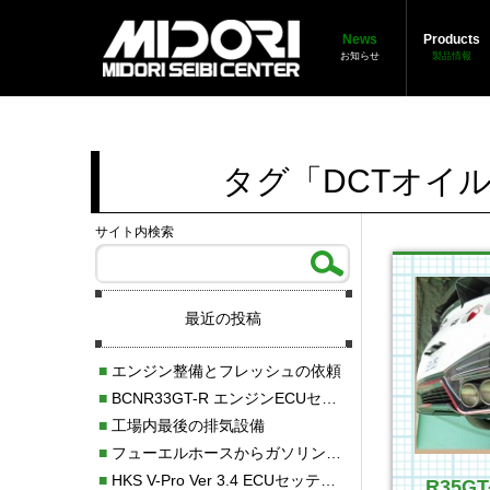
News
Products
お知らせ
製品情報
タグ「DCTオイ
サイト内検索
最近の投稿
■
エンジン整備とフレッシュの依頼
■
BCNR33GT-R エンジンECUセッティング調整
■
工場内最後の排気設備
■
フューエルホースからガソリン漏れ
■
HKS V-Pro Ver 3.4 ECUセッティング
R35G