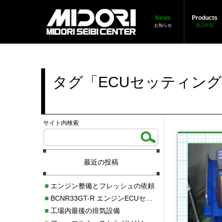
News
Products
お知らせ
製品情報
タグ「ECUセッティン
サイト内検索
最近の投稿
■
エンジン整備とフレッシュの依頼
■
BCNR33GT-R エンジンECUセッティング調整
■
工場内最後の排気設備