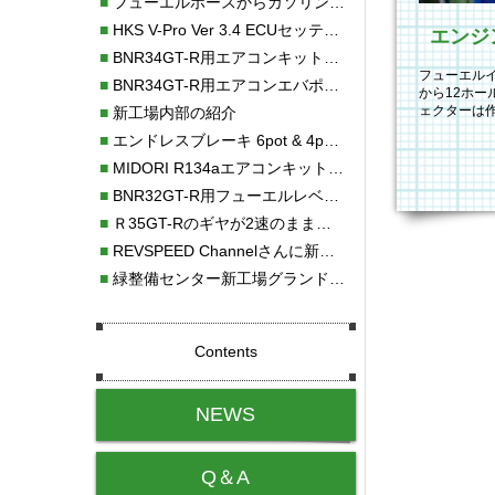
■
フューエルホースからガソリン漏れ
■
HKS V-Pro Ver 3.4 ECUセッティング
エンジ
■
BNR34GT-R用エアコンキット新発売！！
フューエル
■
BNR34GT-R用エアコンエバポレーターを新発売！！
から12ホ
ェクターは
■
新工場内部の紹介
に、霧化特
■
エンドレスブレーキ 6pot & 4potオーバーホール
■
MIDORI R134aエアコンキットタイプⅡ取り付け
■
BNR32GT-R用フューエルレベルセンサー新発売！！
■
Ｒ35GT-Rのギヤが2速のまま変速しない！！
■
REVSPEED Channelさんに新社屋を紹介していただきました!!
■
緑整備センター新工場グランドオープン・続報
Contents
NEWS
Q＆A