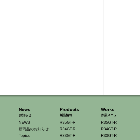
News
Products
Works
お知らせ
製品情報
作業メニュー
NEWS
R35GT-R
R35GT-R
新商品のお知らせ
R34GT-R
R34GT-R
Topics
R33GT-R
R33GT-R