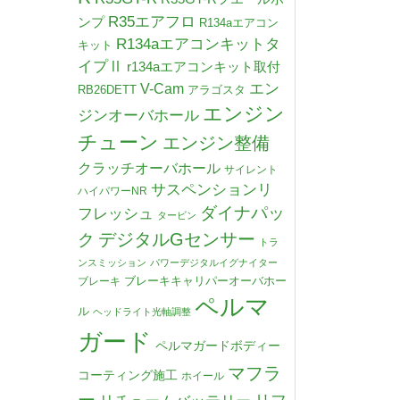
R35エアフロ
ンプ
R134aエアコン
R134aエアコンキットタ
キット
イプⅡ
r134aエアコンキット取付
V-Cam
エン
RB26DETT
アラゴスタ
エンジン
ジンオーバホール
チューン
エンジン整備
クラッチオーバホール
サイレント
サスペンションリ
ハイパワーNR
ダイナパッ
フレッシュ
タービン
デジタルGセンサー
ク
トラ
ンスミッション
パワーデジタルイグナイター
ブレーキキャリパーオーバホー
ブレーキ
ペルマ
ル
ヘッドライト光軸調整
ガード
ペルマガードボディー
マフラ
コーティング施工
ホイール
ー