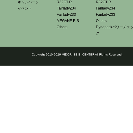
キャンペーン
R32GT-R
R32GT-R
イベント
FairladyZ34
FairladyZ34
FairladyZ33
FairladyZ33
MEGANE R.S.
Others
Others
Dynapackパワーチェ
ク
Copyright 2010-2026 MIDORI SEIBI CENTER All Rights Reserved.