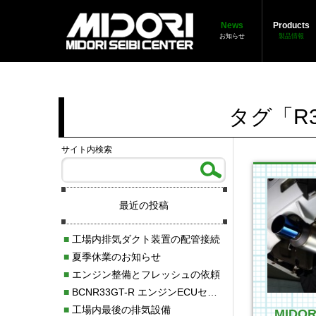
News
Products
お知らせ
製品情報
タグ「R
サイト内検索
最近の投稿
■
工場内排気ダクト装置の配管接続
■
夏季休業のお知らせ
■
エンジン整備とフレッシュの依頼
■
BCNR33GT-R エンジンECUセッティング調整
■
工場内最後の排気設備