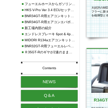
■
フューエルホースからガソリン漏れ
大好評のMI
■
HKS V-Pro Ver 3.4 ECUセッティング
フラーに新
を砲弾型とす
■
BNR34GT-R用エアコンキット新発売！！
さらに引き締
■
BNR34GT-R用エアコンエバポレーターを新発売！！
■
新工場内部の紹介
■
エンドレスブレーキ 6pot & 4potオーバーホール
■
MIDORI R134aエアコンキットタイプⅡ取り付け
■
BNR32GT-R用フューエルレベルセンサー新発売！！
■
Ｒ35GT-Rのギヤが2速のまま変速しない！！
Contents
NEWS
Q＆A