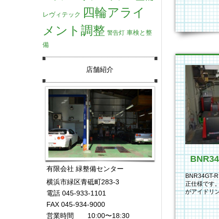
四輪アライ
レヴィテック
メント調整
車検と整
警告灯
備
店舗紹介
有限会社 緑整備センター
BNR34G
横浜市緑区青砥町283-3
正仕様です。
がアイドリ
電話 045-933-1101
所、V-Pro
FAX 045-934-9000
営業時間 10:00〜18:30