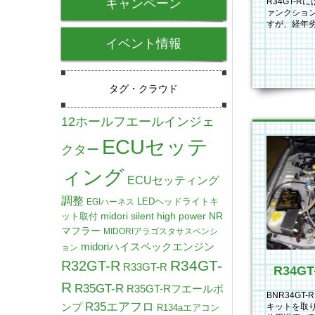
キャンペーン
R34GT-
ァンクショ
すが、経年
示したり、
イベント情報
タグ・クラウド
12ホールフエールインジェ
ECUセッテ
クター
ィング
ECUセッティング
調整
LEDヘッドライトキ
EGIハーネス
midori silent high power NR
ット取付
マフラー
MIDORIアラゴスタサスペンシ
midoriハイスペックエンジン
ョン
R34GT-
R32GT-R
R33GT-R
R
R35GT-R
R35GT-Rフエールポ
BNR34GT
R35エアフロ
ンプ
キットを取
R134aエアコン