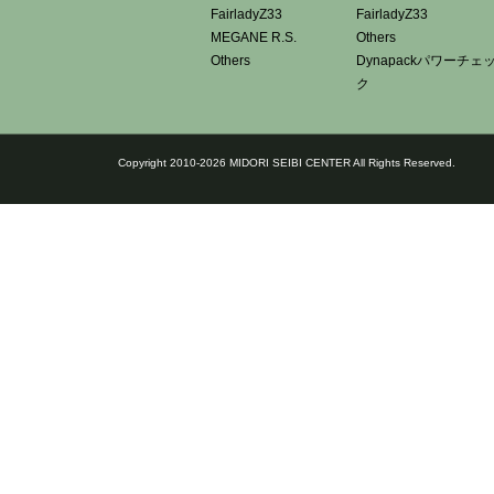
FairladyZ33
FairladyZ33
MEGANE R.S.
Others
Others
Dynapackパワーチェ
ク
Copyright 2010-2026 MIDORI SEIBI CENTER All Rights Reserved.