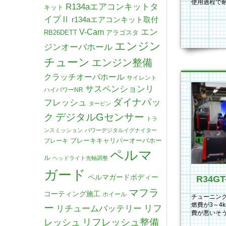
使用過程で
R134aエアコンキットタ
キット
細部の改善
イプⅡ
r134aエアコンキット取付
V-Cam
エン
RB26DETT
アラゴスタ
エンジン
ジンオーバホール
チューン
エンジン整備
クラッチオーバホール
サイレント
サスペンションリ
ハイパワーNR
ダイナパッ
フレッシュ
タービン
デジタルGセンサー
ク
トラ
ンスミッション
パワーデジタルイグナイター
ブレーキキャリパーオーバホー
ブレーキ
ペルマ
ル
ヘッドライト光軸調整
ガード
ペルマガードボディー
マフラ
コーティング施工
ホイール
チューニン
燃費が3～4
ー
リチュームバッテリー
リフ
費が悪いそ
リフレッシュ整備
レッシュ
て」と依頼