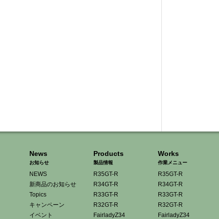
News
Products
Works
お知らせ
製品情報
作業メニュー
NEWS
R35GT-R
R35GT-R
新商品のお知らせ
R34GT-R
R34GT-R
Topics
R33GT-R
R33GT-R
キャンペーン
R32GT-R
R32GT-R
イベント
FairladyZ34
FairladyZ34