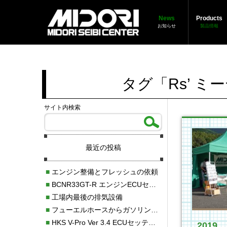
News
Products
お知らせ
製品情報
タグ「Rs’ 
サイト内検索
最近の投稿
■
エンジン整備とフレッシュの依頼
■
BCNR33GT-R エンジンECUセッティング調整
■
工場内最後の排気設備
■
フューエルホースからガソリン漏れ
■
HKS V-Pro Ver 3.4 ECUセッティング
2019