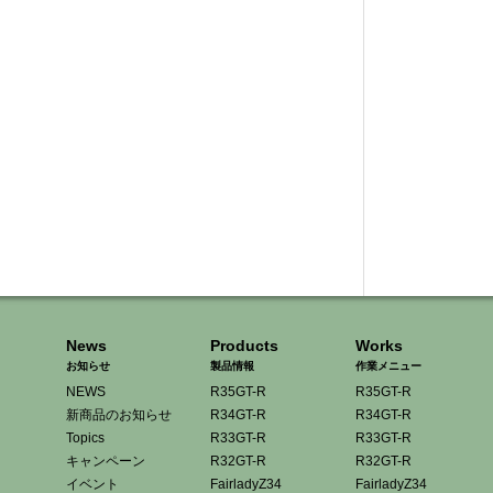
News
Products
Works
お知らせ
製品情報
作業メニュー
NEWS
R35GT-R
R35GT-R
新商品のお知らせ
R34GT-R
R34GT-R
Topics
R33GT-R
R33GT-R
キャンペーン
R32GT-R
R32GT-R
イベント
FairladyZ34
FairladyZ34