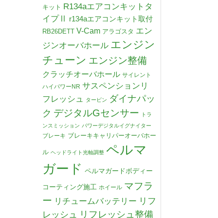
R134aエアコンキットタ
キット
イプⅡ
r134aエアコンキット取付
V-Cam
エン
RB26DETT
アラゴスタ
エンジン
ジンオーバホール
チューン
エンジン整備
クラッチオーバホール
サイレント
サスペンションリ
ハイパワーNR
ダイナパッ
フレッシュ
タービン
デジタルGセンサー
ク
トラ
ンスミッション
パワーデジタルイグナイター
ブレーキキャリパーオーバホー
ブレーキ
ペルマ
ル
ヘッドライト光軸調整
ガード
ペルマガードボディー
マフラ
コーティング施工
ホイール
ー
リチュームバッテリー
リフ
リフレッシュ整備
レッシュ