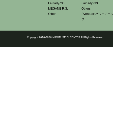
FairladyZ33
FairladyZ33
MEGANE R.S.
Others
Others
Dynapackパワーチェ
ク
Copyright 2010-2026 MIDORI SEIBI CENTER All Rights Reserved.