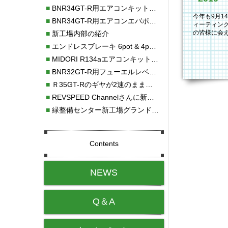
■
BNR34GT-R用エアコンキット新発売！！
今年も9月1
■
BNR34GT-R用エアコンエバポレーターを新発売！！
ィーティン
の皆様に会
■
新工場内部の紹介
た。朝から
■
エンドレスブレーキ 6pot & 4potオーバーホール
■
MIDORI R134aエアコンキットタイプⅡ取り付け
■
BNR32GT-R用フューエルレベルセンサー新発売！！
■
Ｒ35GT-Rのギヤが2速のまま変速しない！！
■
REVSPEED Channelさんに新社屋を紹介していただきました!!
■
緑整備センター新工場グランドオープン・続報
Contents
NEWS
Q＆A