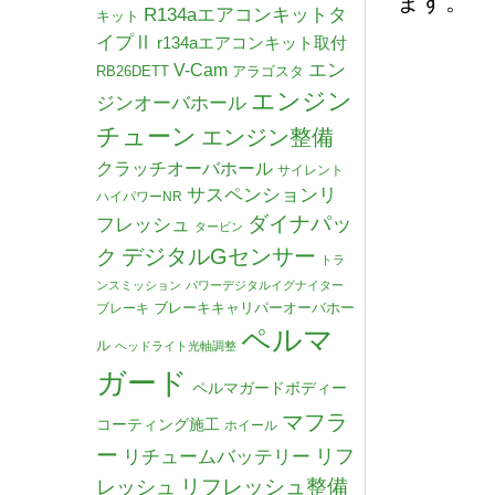
ます。
R134aエアコンキットタ
キット
イプⅡ
r134aエアコンキット取付
V-Cam
エン
RB26DETT
アラゴスタ
エンジン
ジンオーバホール
チューン
エンジン整備
クラッチオーバホール
サイレント
サスペンションリ
ハイパワーNR
ダイナパッ
フレッシュ
タービン
デジタルGセンサー
ク
トラ
ンスミッション
パワーデジタルイグナイター
ブレーキキャリパーオーバホー
ブレーキ
ペルマ
ル
ヘッドライト光軸調整
ガード
ペルマガードボディー
マフラ
コーティング施工
ホイール
ー
リチュームバッテリー
リフ
リフレッシュ整備
レッシュ