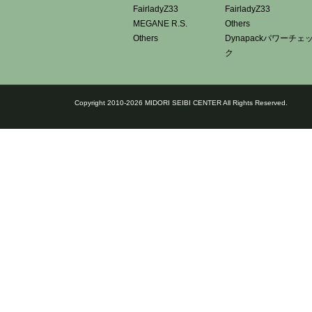
FairladyZ33
FairladyZ33
MEGANE R.S.
Others
Others
Dynapackパワーチェ
ク
Copyright 2010-2026 MIDORI SEIBI CENTER All Rights Reserved.