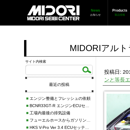
News
Products
お知らせ
製品情報
MIDORIア
サイト内検索
投稿日: 201
ンと等長
最近の投稿
■
エンジン整備とフレッシュの依頼
■
BCNR33GT-R エンジンECUセッティング調整
■
工場内最後の排気設備
■
フューエルホースからガソリン漏れ
■
HKS V-Pro Ver 3.4 ECUセッティング