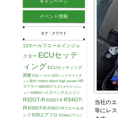
キャンペーン
イベント情報
タグ・クラウド
12ホールフエールインジェ
ECUセッテ
クター
ィング
ECUセッティング
調整
LEDヘッドライトキ
EGIハーネス
midori silent high power NR
ット取付
マフラー
MIDORIアラゴスタサスペンシ
midoriハイスペックエンジン
ョン
R34GT-
R32GT-R
R33GT-R
当社のエ
R
R35GT-R
R35GT-Rフエールポ
等にレス
R35エアフロ
ンプ
R134aエアコン