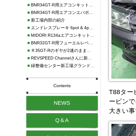
■
BNR34GT-R用エアコンキット新発売！！
■
BNR34GT-R用エアコンエバポレーターを新発売！！
■
新工場内部の紹介
■
エンドレスブレーキ 6pot & 4potオーバーホール
■
MIDORI R134aエアコンキットタイプⅡ取り付け
■
BNR32GT-R用フューエルレベルセンサー新発売！！
■
Ｒ35GT-Rのギヤが2速のまま変速しない！！
■
REVSPEED Channelさんに新社屋を紹介していただきました!!
■
緑整備センター新工場グランドオープン・続報
Contents
T88タ
ービンで
NEWS
大きい事
Q＆A