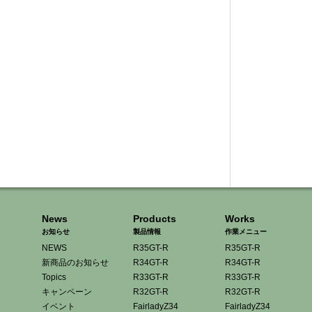
News
Products
Works
お知らせ
製品情報
作業メニュー
NEWS
R35GT-R
R35GT-R
新商品のお知らせ
R34GT-R
R34GT-R
Topics
R33GT-R
R33GT-R
キャンペーン
R32GT-R
R32GT-R
イベント
FairladyZ34
FairladyZ34