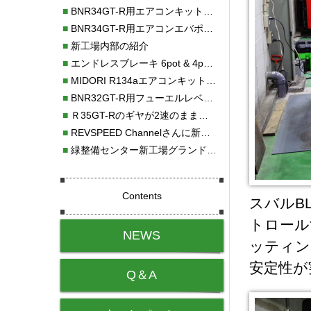
■
BNR34GT-R用エアコンキット新発売！！
■
BNR34GT-R用エアコンエバポレーターを新発売！！
■
新工場内部の紹介
■
エンドレスブレーキ 6pot & 4potオーバーホール
■
MIDORI R134aエアコンキットタイプⅡ取り付け
■
BNR32GT-R用フューエルレベルセンサー新発売！！
■
Ｒ35GT-Rのギヤが2速のまま変速しない！！
■
REVSPEED Channelさんに新社屋を紹介していただきました!!
■
緑整備センター新工場グランドオープン・続報
Contents
スバルB
トロールす
NEWS
ッティン
安定性が
Q＆A