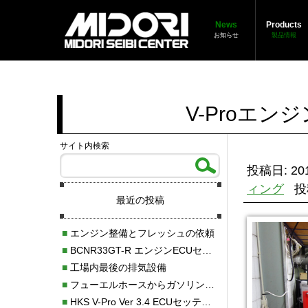
News
Products
お知らせ
製品情報
V-Proエン
サイト内検索
投稿日: 201
ィング
投
最近の投稿
■
エンジン整備とフレッシュの依頼
■
BCNR33GT-R エンジンECUセッティング調整
■
工場内最後の排気設備
■
フューエルホースからガソリン漏れ
■
HKS V-Pro Ver 3.4 ECUセッティング