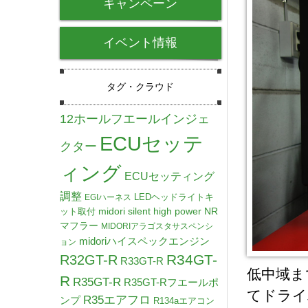
キャンペーン
イベント情報
タグ・クラウド
12ホールフエールインジェ
ECUセッテ
クター
ィング
ECUセッティング
調整
LEDヘッドライトキ
EGIハーネス
midori silent high power NR
ット取付
マフラー
MIDORIアラゴスタサスペンシ
midoriハイスペックエンジン
ョン
R34GT-
R32GT-R
R33GT-R
低中域ま
R
R35GT-R
R35GT-Rフエールポ
てドライ
R35エアフロ
ンプ
R134aエアコン