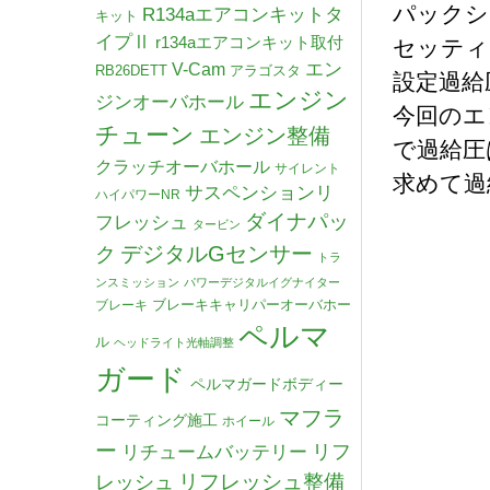
パックシ
R134aエアコンキットタ
キット
イプⅡ
r134aエアコンキット取付
セッティ
V-Cam
エン
RB26DETT
アラゴスタ
設定過給圧 
エンジン
ジンオーバホール
今回のエ
チューン
エンジン整備
で過給圧
クラッチオーバホール
サイレント
求めて過
サスペンションリ
ハイパワーNR
ダイナパッ
フレッシュ
タービン
デジタルGセンサー
ク
トラ
ンスミッション
パワーデジタルイグナイター
ブレーキキャリパーオーバホー
ブレーキ
ペルマ
ル
ヘッドライト光軸調整
ガード
ペルマガードボディー
マフラ
コーティング施工
ホイール
ー
リチュームバッテリー
リフ
リフレッシュ整備
レッシュ