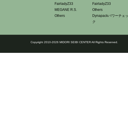
FairladyZ33
FairladyZ33
MEGANE R.S.
Others
Others
Dynapackパワーチェ
ク
Copyright 2010-2026 MIDORI SEIBI CENTER All Rights Reserved.