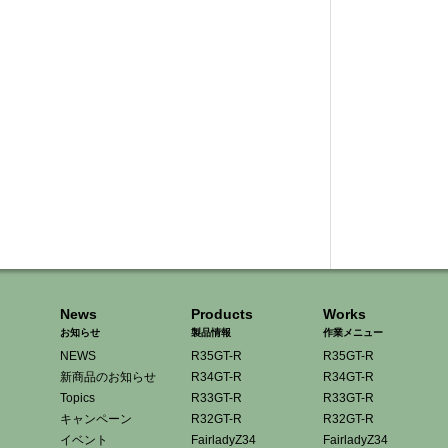
News
Products
Works
お知らせ
製品情報
作業メニュー
NEWS
R35GT-R
R35GT-R
新商品のお知らせ
R34GT-R
R34GT-R
Topics
R33GT-R
R33GT-R
キャンペーン
R32GT-R
R32GT-R
イベント
FairladyZ34
FairladyZ34