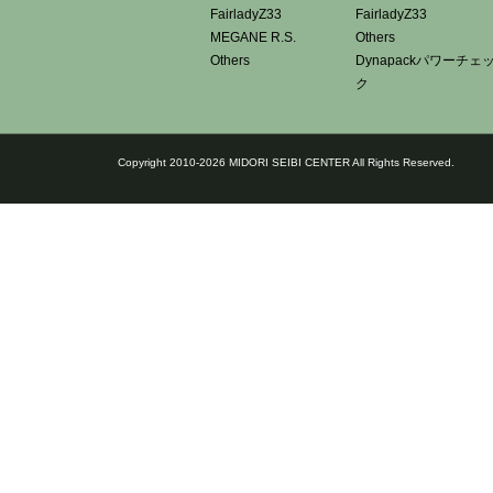
FairladyZ33
FairladyZ33
MEGANE R.S.
Others
Others
Dynapackパワーチェ
ク
Copyright 2010-2026 MIDORI SEIBI CENTER All Rights Reserved.