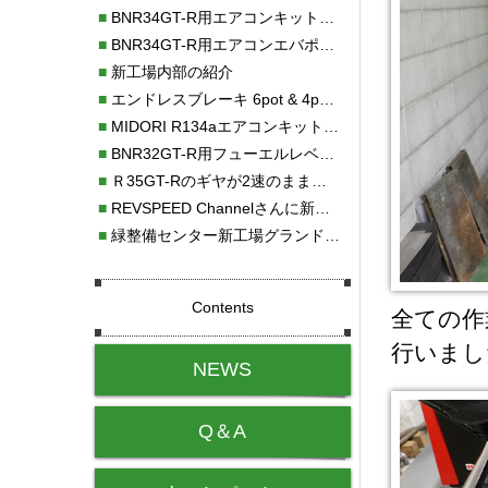
■
BNR34GT-R用エアコンキット新発売！！
■
BNR34GT-R用エアコンエバポレーターを新発売！！
■
新工場内部の紹介
■
エンドレスブレーキ 6pot & 4potオーバーホール
■
MIDORI R134aエアコンキットタイプⅡ取り付け
■
BNR32GT-R用フューエルレベルセンサー新発売！！
■
Ｒ35GT-Rのギヤが2速のまま変速しない！！
■
REVSPEED Channelさんに新社屋を紹介していただきました!!
■
緑整備センター新工場グランドオープン・続報
Contents
全ての作
行いまし
NEWS
Q＆A