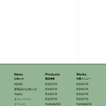
News
Products
Works
お知らせ
製品情報
作業メニュー
NEWS
R35GT-R
R35GT-R
新商品のお知らせ
R34GT-R
R34GT-R
Topics
R33GT-R
R33GT-R
キャンペーン
R32GT-R
R32GT-R
イベント
FairladyZ34
FairladyZ34