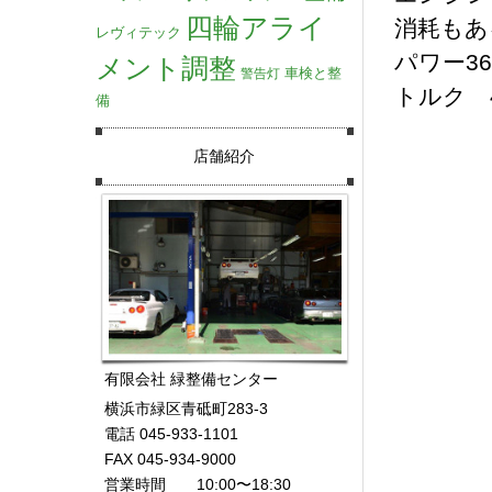
四輪アライ
消耗もあ
レヴィテック
パワー361
メント調整
車検と整
警告灯
トルク 42
備
店舗紹介
有限会社 緑整備センター
横浜市緑区青砥町283-3
電話 045-933-1101
FAX 045-934-9000
営業時間 10:00〜18:30