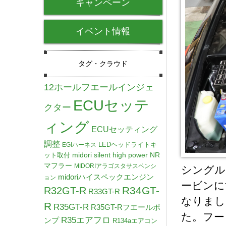
キャンペーン
イベント情報
タグ・クラウド
12ホールフエールインジェ
ECUセッテ
クター
ィング
ECUセッティング
調整
LEDヘッドライトキ
EGIハーネス
midori silent high power NR
ット取付
マフラー
MIDORIアラゴスタサスペンシ
シングル
midoriハイスペックエンジン
ョン
ービンに
R34GT-
R32GT-R
R33GT-R
なりまし
R
R35GT-R
R35GT-Rフエールポ
た。フー
R35エアフロ
ンプ
R134aエアコン