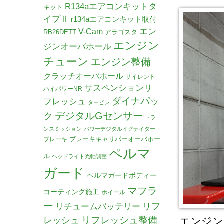
R134aエアコンキットタ
キット
イプⅡ
r134aエアコンキット取付
V-Cam
エン
RB26DETT
アラゴスタ
エンジン
ジンオーバホール
チューン
エンジン整備
クラッチオーバホール
サイレント
サスペンションリ
ハイパワーNR
ダイナパッ
フレッシュ
タービン
デジタルGセンサー
ク
トラ
ンスミッション
パワーデジタルイグナイター
ブレーキキャリパーオーバホー
ブレーキ
ペルマ
ル
ヘッドライト光軸調整
ガード
ペルマガードボディー
マフラ
コーティング施工
ホイール
ー
リチュームバッテリー
リフ
リフレッシュ整備
レッシュ
エンジン