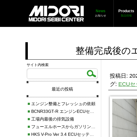
News
Products
お知らせ
製品情報
整備完成後の
サイト内検索
投稿日: 202
グ:
ECU
最近の投稿
■
エンジン整備とフレッシュの依頼
■
BCNR33GT-R エンジンECUセッティング調整
■
工場内最後の排気設備
■
フューエルホースからガソリン漏れ
■
HKS V-Pro Ver 3.4 ECUセッティング