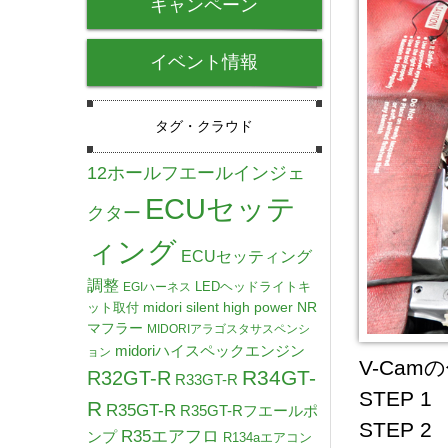
キャンペーン
イベント情報
タグ・クラウド
12ホールフエールインジェ
ECUセッテ
クター
ィング
ECUセッティング
調整
LEDヘッドライトキ
EGIハーネス
midori silent high power NR
ット取付
マフラー
MIDORIアラゴスタサスペンシ
midoriハイスペックエンジン
ョン
V-Cam
R34GT-
R32GT-R
R33GT-R
STEP 
R
R35GT-R
R35GT-Rフエールポ
STEP 
R35エアフロ
ンプ
R134aエアコン