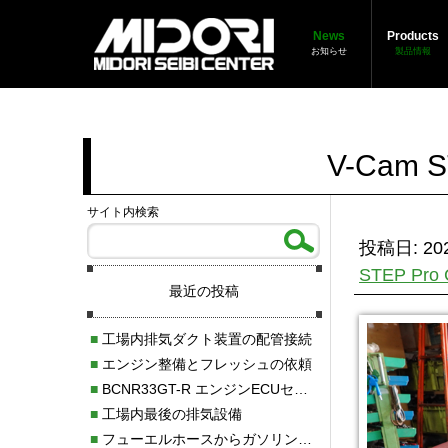
News
Products
お知らせ
製品情報
V-Cam 
サイト内検索
投稿日: 202
STEP Pr
最近の投稿
■
工場内排気ダクト装置の配管接続
■
エンジン整備とフレッシュの依頼
■
BCNR33GT-R エンジンECUセッティング調整
■
工場内最後の排気設備
■
フューエルホースからガソリン漏れ