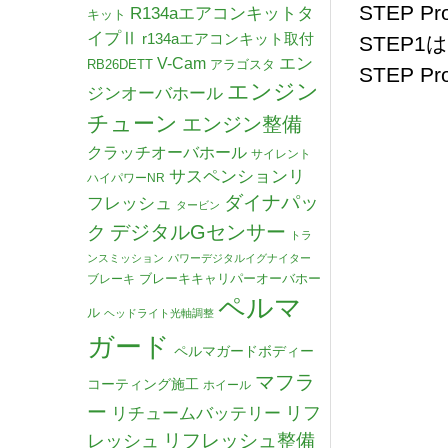
STEP P
R134aエアコンキットタ
キット
イプⅡ
r134aエアコンキット取付
STEP
V-Cam
エン
RB26DETT
アラゴスタ
STEP
エンジン
ジンオーバホール
チューン
エンジン整備
クラッチオーバホール
サイレント
サスペンションリ
ハイパワーNR
ダイナパッ
フレッシュ
タービン
デジタルGセンサー
ク
トラ
ンスミッション
パワーデジタルイグナイター
ブレーキキャリパーオーバホー
ブレーキ
ペルマ
ル
ヘッドライト光軸調整
ガード
ペルマガードボディー
マフラ
コーティング施工
ホイール
ー
リチュームバッテリー
リフ
リフレッシュ整備
レッシュ