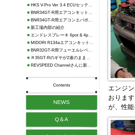
■
HKS V-Pro Ver 3.4 ECUセッティング
■
BNR34GT-R用エアコンキット新発売！！
■
BNR34GT-R用エアコンエバポレーターを新発売！！
■
新工場内部の紹介
■
エンドレスブレーキ 6pot & 4potオーバーホール
■
MIDORI R134aエアコンキットタイプⅡ取り付け
■
BNR32GT-R用フューエルレベルセンサー新発売！！
■
Ｒ35GT-Rのギヤが2速のまま変速しない！！
■
REVSPEED Channelさんに新社屋を紹介していただきました!!
Contents
エンジン
おります
NEWS
が、性能
Q＆A