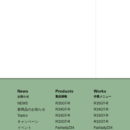
News
Products
Works
お知らせ
製品情報
作業メニュー
NEWS
R35GT-R
R35GT-R
新商品のお知らせ
R34GT-R
R34GT-R
Topics
R33GT-R
R33GT-R
キャンペーン
R32GT-R
R32GT-R
イベント
FairladyZ34
FairladyZ34