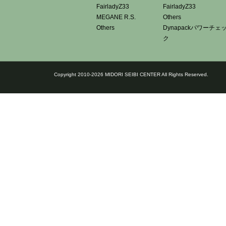
FairladyZ33
FairladyZ33
MEGANE R.S.
Others
Others
Dynapackパワーチェ
ク
Copyright 2010-2026 MIDORI SEIBI CENTER All Rights Reserved.