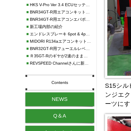
■
HKS V-Pro Ver 3.4 ECUセッティング
■
BNR34GT-R用エアコンキット新発売！！
■
BNR34GT-R用エアコンエバポレーターを新発売！！
■
新工場内部の紹介
■
エンドレスブレーキ 6pot & 4potオーバーホール
■
MIDORI R134aエアコンキットタイプⅡ取り付け
■
BNR32GT-R用フューエルレベルセンサー新発売！！
■
Ｒ35GT-Rのギヤが2速のまま変速しない！！
■
REVSPEED Channelさんに新社屋を紹介していただきました!!
Contents
S15シ
ンジエク
NEWS
ーツにす
Q＆A