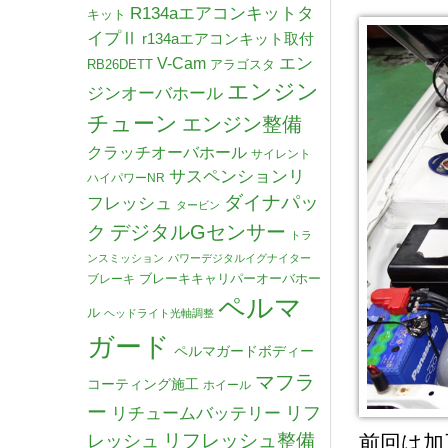
R134aエアコンキットタ
キット
イプⅡ
r134aエアコンキット取付
V-Cam
エン
RB26DETT
アラゴスタ
エンジン
ジンオーバホール
チューン
エンジン整備
クラッチオーバホール
サイレント
サスペンションリ
ハイパワーNR
ダイナパッ
フレッシュ
タービン
デジタルGセンサー
ク
トラ
ンスミッション
パワーデジタルイグナイター
ブレーキキャリパーオーバホー
ブレーキ
ペルマ
ル
ヘッドライト光軸調整
ガード
ペルマガードボディー
マフラ
コーティング施工
ホイール
ー
リチュームバッテリー
リフ
リフレッシュ整備
レッシュ
前回は加