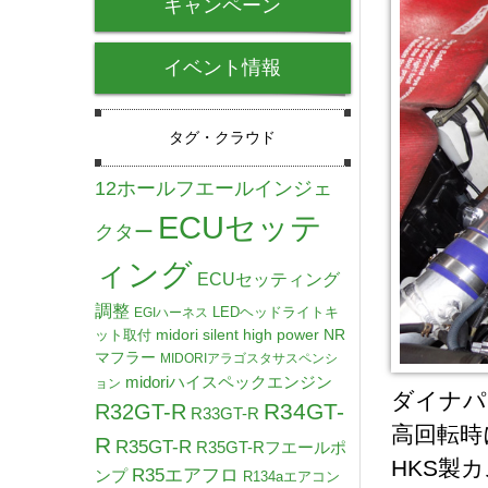
キャンペーン
イベント情報
タグ・クラウド
12ホールフエールインジェ
ECUセッテ
クター
ィング
ECUセッティング
調整
LEDヘッドライトキ
EGIハーネス
midori silent high power NR
ット取付
マフラー
MIDORIアラゴスタサスペンシ
midoriハイスペックエンジン
ョン
ダイナパ
R34GT-
R32GT-R
R33GT-R
高回転時
R
R35GT-R
R35GT-Rフエールポ
HKS製
R35エアフロ
ンプ
R134aエアコン