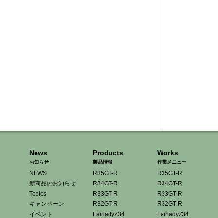
News
Products
Works
お知らせ
製品情報
作業メニュー
NEWS
R35GT-R
R35GT-R
新商品のお知らせ
R34GT-R
R34GT-R
Topics
R33GT-R
R33GT-R
キャンペーン
R32GT-R
R32GT-R
イベント
FairladyZ34
FairladyZ34