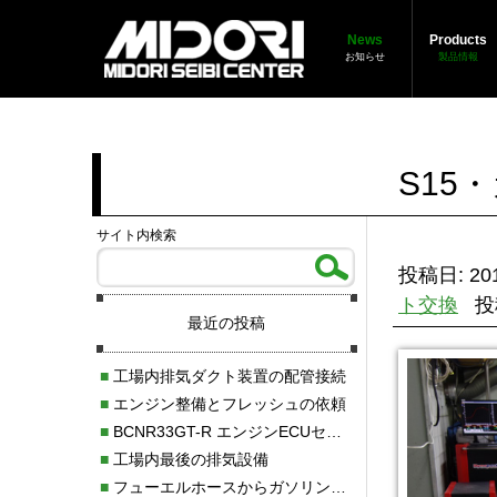
News
Products
お知らせ
製品情報
S15
サイト内検索
投稿日: 201
ト交換
投
最近の投稿
■
工場内排気ダクト装置の配管接続
■
エンジン整備とフレッシュの依頼
■
BCNR33GT-R エンジンECUセッティング調整
■
工場内最後の排気設備
■
フューエルホースからガソリン漏れ