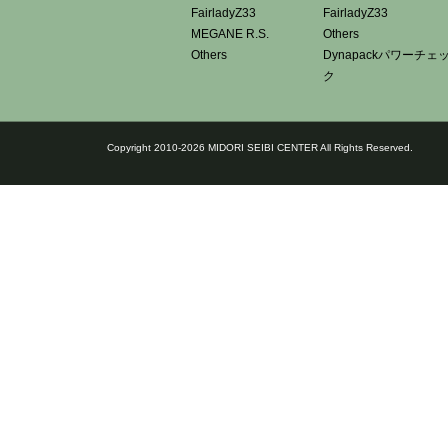
FairladyZ33
FairladyZ33
MEGANE R.S.
Others
Others
Dynapackパワーチェ
ク
Copyright 2010-2026 MIDORI SEIBI CENTER All Rights Reserved.