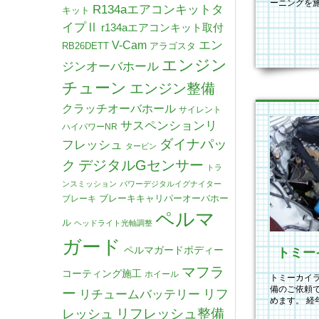
ーニングを
R134aエアコンキットタ
キット
が終わりま
イプⅡ
r134aエアコンキット取付
V-Cam
エン
RB26DETT
アラゴスタ
エンジン
ジンオーバホール
チューン
エンジン整備
クラッチオーバホール
サイレント
サスペンションリ
ハイパワーNR
ダイナパッ
フレッシュ
タービン
デジタルGセンサー
ク
トラ
ンスミッション
パワーデジタルイグナイター
ブレーキキャリパーオーバホー
ブレーキ
ペルマ
ル
ヘッドライト光軸調整
ガード
ペルマガードボディー
マフラ
コーティング施工
ホイール
トミーカイラ
備のご依頼
ー
リチュームバッテリー
リフ
めます。 
リフレッシュ整備
レッシュ
で、エンジ