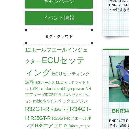
キャンペーン
整備されな
BNR32G
ムが汚すぎ
を取り外し
イベント情報
タグ・クラウド
12ホールフエールインジェ
ECUセッテ
クター
ィング
ECUセッティング
調整
LEDヘッドライトキ
EGIハーネス
midori silent high power NR
ット取付
マフラー
MIDORIアラゴスタサスペンシ
midoriハイスペックエンジン
ョン
R34GT-
R32GT-R
R33GT-R
R
R35GT-R
R35GT-Rフエールポ
BNR34G
R35エアフロ
ンプ
です。完成
R134aエアコン