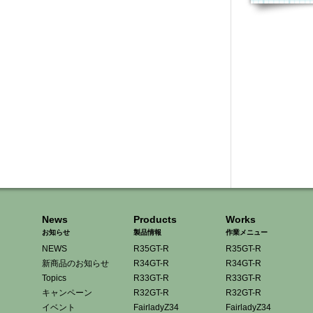
News
Products
Works
お知らせ
製品情報
作業メニュー
NEWS
R35GT-R
R35GT-R
新商品のお知らせ
R34GT-R
R34GT-R
Topics
R33GT-R
R33GT-R
キャンペーン
R32GT-R
R32GT-R
イベント
FairladyZ34
FairladyZ34