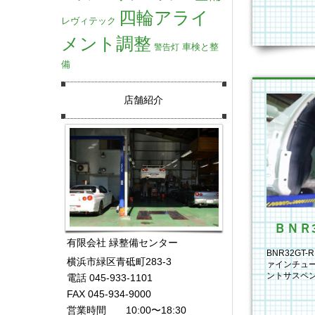
四輪アライ
レヴィテック
メント調整
車検と整
警告灯
備
店舗紹介
有限会社 緑整備センター
BNR32G
横浜市緑区青砥町283-3
ァインチュ
ントサスペン
電話 045-933-1101
スペンショ
FAX 045-934-9000
営業時間 10:00〜18:30