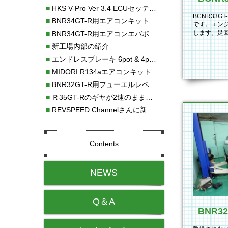
■
HKS V-Pro Ver 3.4 ECUセッティング
BCNR33
■
BNR34GT-R用エアコンキット新発売！！
です。エン
します。足
■
BNR34GT-R用エアコンエバポレーターを新発売！！
ーを始めブ
■
新工場内部の紹介
■
エンドレスブレーキ 6pot & 4potオーバーホール
■
MIDORI R134aエアコンキットタイプⅡ取り付け
■
BNR32GT-R用フューエルレベルセンサー新発売！！
■
Ｒ35GT-Rのギヤが2速のまま変速しない！！
■
REVSPEED Channelさんに新社屋を紹介していただきました!!
Contents
NEWS
Q＆A