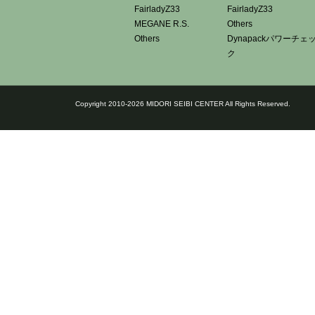
FairladyZ33
FairladyZ33
MEGANE R.S.
Others
Others
Dynapackパワーチェ
ク
Copyright 2010-2026 MIDORI SEIBI CENTER All Rights Reserved.